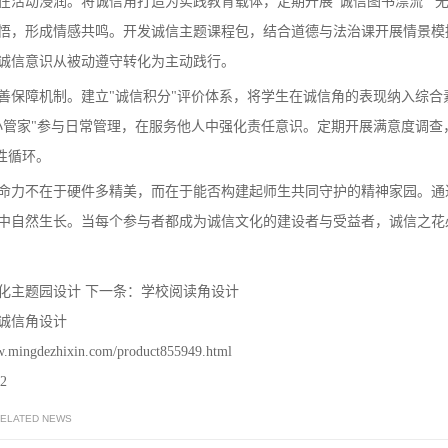
动浸润。将诚信角打造为实践教育载体，定期开展"诚信图书漂流""无人
悟，形成情感共鸣。开发诚信主题课程包，结合道德与法治课开展情景模
诚信意识从被动遵守转化为主动践行。
障机制。建立"诚信积分"评价体系，将学生在诚信角的表现纳入综合
小管家"参与日常管理，在服务他人中强化责任意识。定期开展满意度调查，
性循环。
力不在于硬件多精美，而在于能否构建起师生共同守护的精神家园。通过
中自然生长。当每个参与者都成为诚信文化的建设者与受益者，诚信之花
化主题园设计
下一条：
学校阅读角设计
诚信角设计
mingdezhixin.com/product855949.html
2
RELATED NEWS