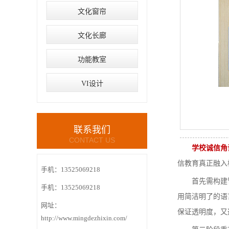
文化窗帘
文化长廊
功能教室
VI设计
联系我们
CONTACT US
学校诚信角
信教育真正融入
手机：13525069218
首先需构建管
手机：13525069218
用简洁明了的语
网址：
保证透明度，又
http://www.mingdezhixin.com/