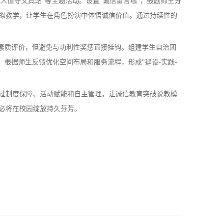
值守文具站"等主题活动。设置"诚信留言墙"，鼓励师生分
拟教学，让学生在角色扮演中体悟诚信价值。通过持续性的
素质评价，但避免与功利性奖惩直接挂钩。组建学生自治团
根据师生反馈优化空间布局和服务流程，形成"建设-实践-
制度保障、活动赋能和自主管理，让诚信教育突破说教模
必将在校园绽放持久芬芳。